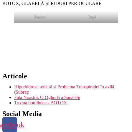
BOTOX, GLABELĂ ŞI RIDURI PERIOCULARE
Înainte
După
Articole
Hiperhidroza axilară și Problema Transpirației în axilă
(Subraț)
Fața Noastră: O Oglindă a Sănătății
Toxina botulinica - BOTOX
Social Media
acebook