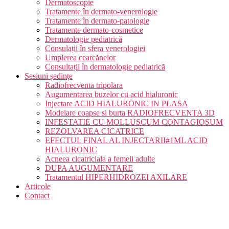
Dermatoscopie
Tratamente în dermato-venerologie
Tratamente în dermato-patologie
Tratamente dermato-cosmetice
Dermatologie pediatrică
Consulații în sfera venerologiei
Umplerea cearcănelor
Consultații în dermatologie pediatrică
Sesiuni ședințe
Radiofrecventa tripolara
Augumentarea buzelor cu acid hialuronic
Injectare ACID HIALURONIC IN PLASA
Modelare coapse si burta RADIOFRECVENTA 3D
INFESTATIE CU MOLLUSCUM CONTAGIOSUM
REZOLVAREA CICATRICE
EFECTUL FINAL AL INJECTARII#1ML ACID
HIALURONIC
Acneea cicatriciala a femeii adulte
DUPA AUGUMENTARE
Tratamentul HIPERHIDROZEI AXILARE
Articole
Contact