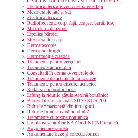
OXIGEN, BIOLOFTING.Și CRIOTERAPIA
Electrocauterizare veruci seboreice față
Mezoterapie față și gât
Electrocauterizare
Radiofrecvență corp, față, coapse, burtă, fese
Microdermabraziune
Lipoliza bărbiei
Mezoterapie scalp
Dermatoscopie
Dermatochirurgie
Dermatologie classica
Tratamente pentru vergeturi
Tratamente anticelulită
Consultații în dermato-venerologie
Tratamente de actualitate în rozacee
Tratamente pentru cicatrici acneeice
Redarea conturului facial
Lifting la ridurile gâtului-toxină botulinică
Biorevitalizare cutanată SUNEKOS 200
Ridurile “marionetă”din jurul gurii
Ridurile frunții-toxină botulinică
Tratamente cu toxină botulinică
Umplerea șanțurilor NAZOGENIENE tehnică
Augumentare pomeți
Augumentare buze și corecția formei