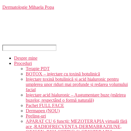
Sari
Dermatologie Mihaela Popa
la
conținut
Despre mine
Proceduri
Terapie PDT
BOTOX – injectare cu toxină botulinică
Injectare toxină botulinică și acid hialuronic pentru
umplerea unor riduri mai profunde și redarea volumului
facial
Injectare acid hialuronic – Augumentare buze (mărirea
buzelor, respectând o formă naturală)
Pachet FULL FACE
Dermapen (NOU)
Peeling-uri
APARAT CU 6 funcții: MEZOTERAPIA virtuală fără
ace ,RADIOFRECVENȚA,DERMABRAZIUNE,