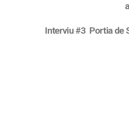
a
Interviu #3 Portia d