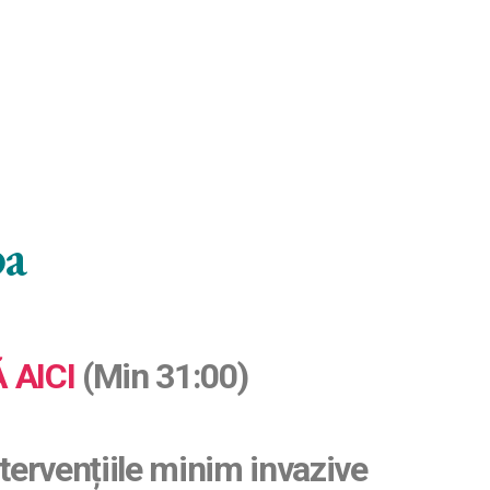
pa
 AICI
(Min 31:00)
tervențiile minim invazive