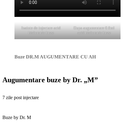
Inainte de injectare acid
Dupa augumentare 0.6ml
hialuronic buze
acid hialuronic buze
Buze DR.M AUGUMENTARE CU AH
Augumentare buze by Dr. „M”
7 zile post injectare
Buze by Dr. M