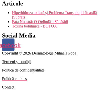
Articole
Hiperhidroza axilară și Problema Transpirației în axilă
(Subraț)
Fața Noastră: O Oglindă a Sănătății
Toxina botulinica - BOTOX
Social Media
acebook
Copyright © 2026 Dermatologie Mihaela Popa
Termeni și condiții
Politică de confidențialitate
Politică cookies
Contact