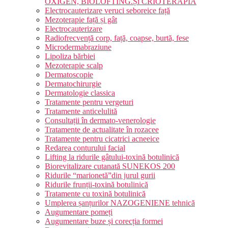
OXIGEN, BIOLOFTING.Și CRIOTERAPIA
Electrocauterizare veruci seboreice față
Mezoterapie față și gât
Electrocauterizare
Radiofrecvență corp, față, coapse, burtă, fese
Microdermabraziune
Lipoliza bărbiei
Mezoterapie scalp
Dermatoscopie
Dermatochirurgie
Dermatologie classica
Tratamente pentru vergeturi
Tratamente anticelulită
Consultații în dermato-venerologie
Tratamente de actualitate în rozacee
Tratamente pentru cicatrici acneeice
Redarea conturului facial
Lifting la ridurile gâtului-toxină botulinică
Biorevitalizare cutanată SUNEKOS 200
Ridurile “marionetă”din jurul gurii
Ridurile frunții-toxină botulinică
Tratamente cu toxină botulinică
Umplerea șanțurilor NAZOGENIENE tehnică
Augumentare pomeți
Augumentare buze și corecția formei