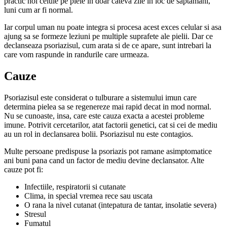
practic noi celule pe piele in doar cateva zile in loc de saptamani,
luni cum ar fi normal.
Iar corpul uman nu poate integra si procesa acest exces celular si asa
ajung sa se formeze leziuni pe multiple suprafete ale pielii. Dar ce
declanseaza psoriazisul, cum arata si de ce apare, sunt intrebari la
care vom raspunde in randurile care urmeaza.
Cauze
Psoriazisul este considerat o tulburare a sistemului imun care
determina pielea sa se regenereze mai rapid decat in mod normal.
Nu se cunoaste, insa, care este cauza exacta a acestei probleme
imune. Potrivit cercetarilor, atat factorii genetici, cat si cei de mediu
au un rol in declansarea bolii. Psoriazisul nu este contagios.
Multe persoane predispuse la psoriazis pot ramane asimptomatice
ani buni pana cand un factor de mediu devine declansator. Alte
cauze pot fi:
Infectiile, respiratorii si cutanate
Clima, in special vremea rece sau uscata
O rana la nivel cutanat (intepatura de tantar, insolatie severa)
Stresul
Fumatul