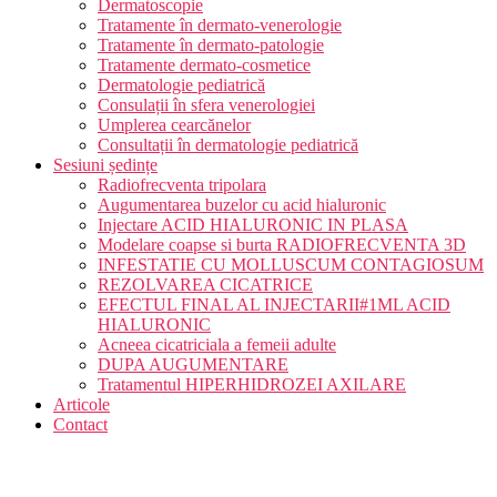
Dermatoscopie
Tratamente în dermato-venerologie
Tratamente în dermato-patologie
Tratamente dermato-cosmetice
Dermatologie pediatrică
Consulații în sfera venerologiei
Umplerea cearcănelor
Consultații în dermatologie pediatrică
Sesiuni ședințe
Radiofrecventa tripolara
Augumentarea buzelor cu acid hialuronic
Injectare ACID HIALURONIC IN PLASA
Modelare coapse si burta RADIOFRECVENTA 3D
INFESTATIE CU MOLLUSCUM CONTAGIOSUM
REZOLVAREA CICATRICE
EFECTUL FINAL AL INJECTARII#1ML ACID
HIALURONIC
Acneea cicatriciala a femeii adulte
DUPA AUGUMENTARE
Tratamentul HIPERHIDROZEI AXILARE
Articole
Contact