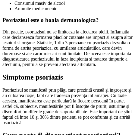
Consumul masiv de alcool
Anumite medicamente
Psoriazisul este o boala dermatologica?
Din pacate, psoriazisul nu se limiteaza la afectarea pielii. Inflamatia
care declanseaza formarea placilor cutanate are impact si asupra altor
tesuturi si organe. Statistic, 1 din 3 persoane cu psoriazis dezvolta o
forma de artrita psoriazica, cu umflarea articulatiilor, care devin
dureroase si ale caror miscari sunt limitate. De aceea este importanta
diagnosticarea psoriazisului in faza incipienta si tratarea timpurie a
afectiunii, pentru a se preveni afectarea articulara.
Simptome psoriazis
Psoriazisul se manifestă prin plăgi care prezintă crustă și îngroșare și
au culoarea roșie, fapt care trădează prezența inflamației. Cu toate
acestea, manifestarea este particulară la fiecare persoană în parte,
astfel că, subiectiv, manifestările pot fi însoțite de prurit, usturime și
disconfort, în diferite grade de suportabilitate. Este important de știut
faptul că între 10 și 30% dintre pacienți se pot confrunta și cu artrită
psoriazică.