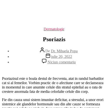
Categorii
Dermatologie
Psoriazis
Autor
De
Dr. Mihaela Popa
articol
Dată
iulie 20, 2022
articol
la
Niciun comentariu
Psoriazis
Psoriazisul este o boala destul de frecventa, atat in randul barbatilor
cat si al femeilor. Vorbim practic de o afectiune care se declanseaza
in momentul in care anumite celule din stratul epitelial au o rata de
crestere anormala fata de media celorlalte celule din corp.
Fie din cauza unui sistem imunitar deficitar, a stresului, a unor erori
sistemice ale glandelor hormonale sau din alte cauze se formeaza