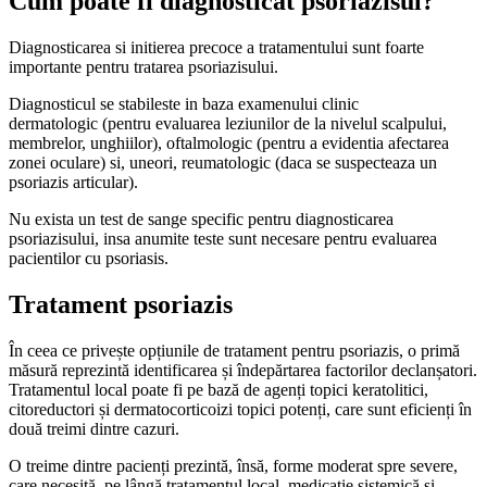
Cum poate fi diagnosticat psoriazisul?
Diagnosticarea si initierea precoce a tratamentului sunt foarte
importante pentru tratarea psoriazisului.
Diagnosticul se stabileste in baza examenului clinic
dermatologic (pentru evaluarea leziunilor de la nivelul scalpului,
membrelor, unghiilor), oftalmologic (pentru a evidentia afectarea
zonei oculare) si, uneori, reumatologic (daca se suspecteaza un
psoriazis articular).
Nu exista un test de sange specific pentru diagnosticarea
psoriazisului, insa anumite teste sunt necesare pentru evaluarea
pacientilor cu psoriasis.
Tratament psoriazis
În ceea ce privește opțiunile de tratament pentru psoriazis, o primă
măsură reprezintă identificarea și îndepărtarea factorilor declanșatori.
Tratamentul local poate fi pe bază de agenți topici keratolitici,
citoreductori și dermatocorticoizi topici potenți, care sunt eficienți în
două treimi dintre cazuri.
O treime dintre pacienți prezintă, însă, forme moderat spre severe,
care necesită, pe lângă tratamentul local, medicație sistemică și